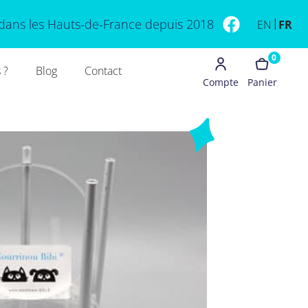
dans les Hauts-de-France depuis 2018
EN
FR
0
 ?
Blog
Contact
Compte
Panier