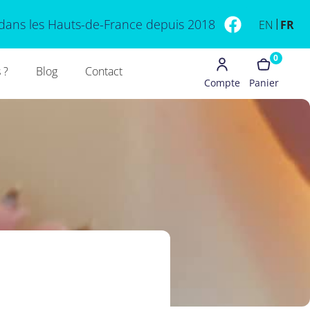
dans les Hauts-de-France depuis 2018
EN
FR
0
 ?
Blog
Contact
Compte
Panier