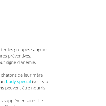
ster les groupes sanguins
ures préventives.
out signe d’anémie,
es chatons de leur mère
 un
body spécial
(veillez à
ons peuvent être nourris
sts supplémentaires. Le