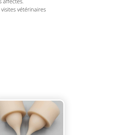
 affectés.
isites vétérinaires