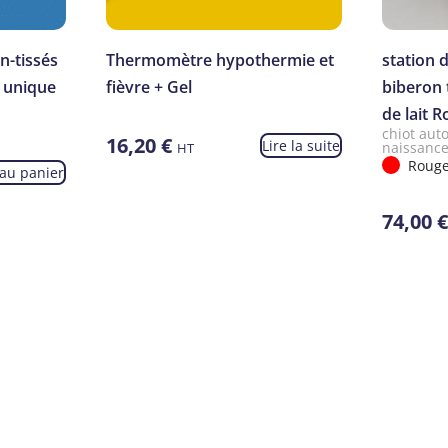
n-tissés
Thermomètre hypothermie et
station 
e unique
fièvre + Gel
biberon 
de lait 
chiot auto
16,20
€
Lire la suite
naissanc
HT
Rouge
 au panier
74,00