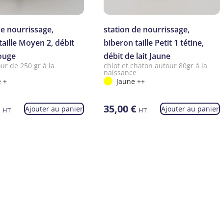
de nourrissage,
station de nourrissage,
taille Moyen 2, débit
biberon taille Petit 1 tétine,
Rouge
débit de lait Jaune
ur de 250 gr à la
chiot et chaton autour 80gr à la
e
naissance
 +
Jaune ++
€
35,00
€
Ajouter au panier
Ajouter au panier
HT
HT